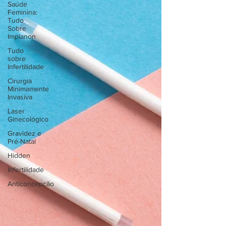
Saúde
Feminina:
Tudo
Sobre
Implanon
Tudo
sobre
Infertilidade
Cirurgia
Minimamente
Invasiva
Laser
Ginecológico
Gravidez e
Pré-Natal
Hidden
Infertilidade
Anticoncepção