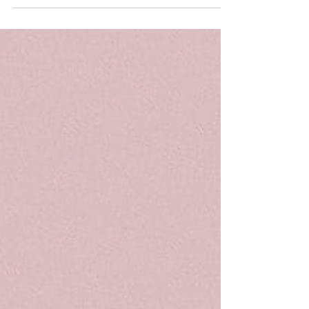
congelamento de
óvulos?